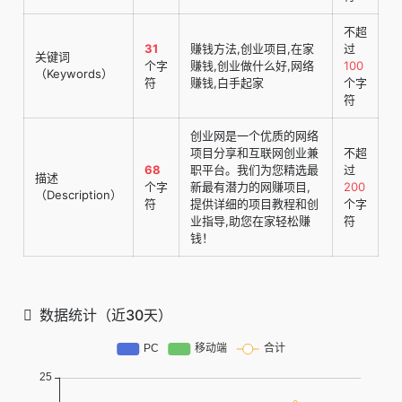
不超
31
赚钱方法,创业项目,在家
过
关键词
个字
赚钱,创业做什么好,网络
100
（Keywords）
符
赚钱,白手起家
个字
符
创业网是一个优质的网络
项目分享和互联网创业兼
不超
68
职平台。我们为您精选最
过
描述
个字
新最有潜力的网赚项目,
200
（Description）
符
提供详细的项目教程和创
个字
业指导,助您在家轻松赚
符
钱！
数据统计（近30天）