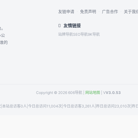
友链申请
·
免责声明
·
广告合作
·
关于我
友情链接
台。
站牌导航
SEO导航
9K导航
办公
精准的
Copyright © 2026 606导航 |
网站地图
| V
V3.0.53
次
|
本站总访客0人
|
今日总访问11,004次
|
今日总访客3,261人
|
昨日总访问23,010次
|
昨日