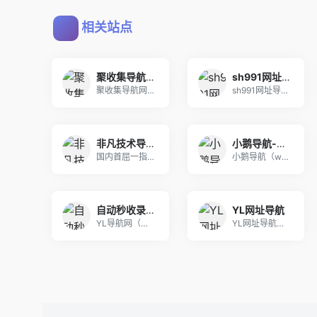
相关站点
聚收集导航网 - 海量分类资源一站式导航
sh991网址导航－991自动链,网址之家,搜索大全,绿色,快速,安全的专业导航站
聚收集导航网提供海量分类资源，涵盖影视、游戏、工
sh991网址导航,991自动链是国内最好网址站
非凡技术导航 - 学习技术 从这里开始
小鹅导航-网站收录-自动收录网-网址收录-自动秒收录
国内首屈一指的技术教程活动导航分类平台，站点已累
小鹅导航（www.xedh.cn），是一个具有免
自动秒收录_秒收录网站导航_网站秒收录 - YL导航网
YL网址导航
YL导航网（www.yulinzhan.cn）为
YL网址导航，采用AI算法实时分析全网资源价值指