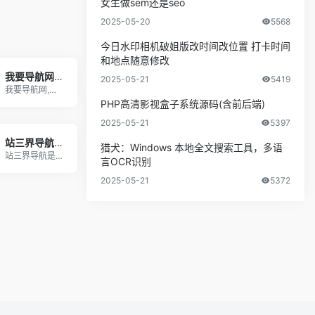
女生做sem还是seo
2025-05-20
5568
今日水印相机破姐版改时间改位置 打卡时间
和地点随意修改
我要导航网-全网最简洁的收集网
2025-05-21
5419
我要导航网,免费自动秒收录网址,提供自动收录网站
PHP高清影视盒子系统源码(含前后端)
2025-05-21
5397
站三界导航 - 网站目录,网址提交,分类目录,网站大全,名站导航之家
猎犬：Windows 本地全文搜索工具，多语
站三界导航是一个集合众多网站的网址导航站点，包含
言OCR识别
2025-05-21
5372