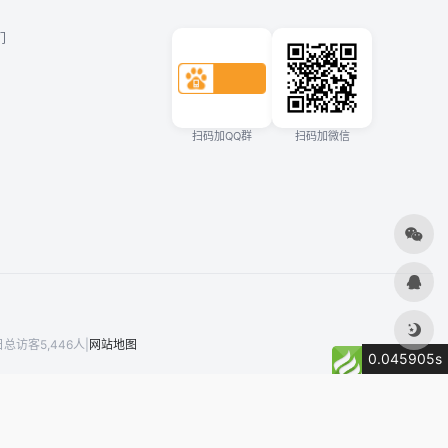
们
扫码加QQ群
扫码加微信
总访客5,446人
|
网站地图
0.045905s