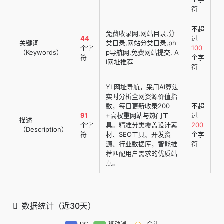
符
不超
免费收录网,网站目录,分
44
过
关键词
类目录,网站分类目录,ph
个字
100
（Keywords）
p导航网,免费网站提交, A
符
个字
I网址推荐
符
YL网址导航，采用AI算法
实时分析全网资源价值指
数，每日更新收录200
不超
91
+高权重网站与热门工
过
描述
个字
具。精准分类覆盖设计素
200
（Description）
符
材、SEO工具、开发资
个字
源、行业数据库，智能推
符
荐匹配用户需求的优质站
点。
数据统计（近30天）