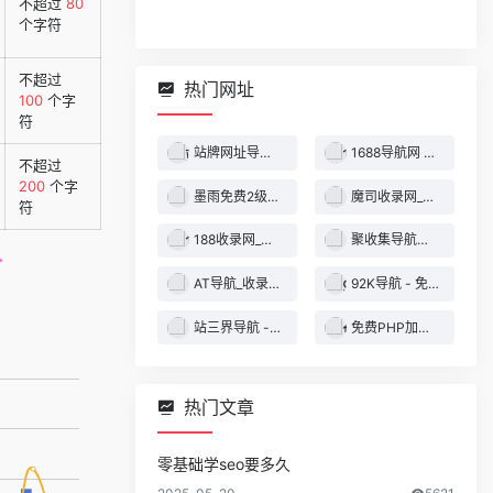
不超过
80
个字符
不超过
热门网址
100
个字
符
站牌网址导航收录网 | 精选网站导航，自动秒收录服务 - 最全网址收录！
1688导航网 - 技术导航 - 名站网址 - 名站导航 - 免费外链 - 免费收录网站
不超过
200
个字
墨雨免费2级域名 - 二级域名分发服务平台
魔司收录网_分类目录网_免费网站目录_网站收录_网址提交_免费收录网站
符
188收录网_网站收录-友情链接交换-网址收录-自动秒收录
聚收集导航网 - 海量分类资源一站式导航
AT导航_收录网_免费收录网站_自动收录网_秒收录
92K导航 - 免费自动秒收录网址导航
站三界导航 - 网站目录,网址提交,分类目录,网站大全,名站导航之家
免费PHP加密系统 - PHP代码加密平台
热门文章
零基础学seo要多久