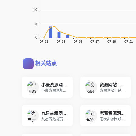
相关站点
小庚资源网永久地址发布页，收藏我回家不迷路！
资源网站-专注资源收集分享平台
小庚资源网永久地址发布页，收藏我回家不迷路！ 小
资源网站：致力于为用户提供丰富多样的资源，包括网
九易古籍网_古籍善本_中医古籍_周易古籍_中国古籍旧书下载
老表资源网-老表专注于互联网技术教学 QQ技术教程-老表技术资源学习网
九易古籍网提供各类古籍善本，中医古籍，周易古籍，
老表资源网欢迎您！老表每天都会准时更新！专注分享