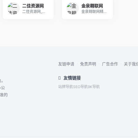
二佳资源网
金泉翱联网
二佳资源网_提供最新纯净软件、优秀实用等精品软件
金泉翱联网精心聚合最新的网站相关知识信息，全力打
友链申请
·
免责声明
·
广告合作
·
关于我
友情链接
台。
站牌导航
SEO导航
9K导航
办公
精准的