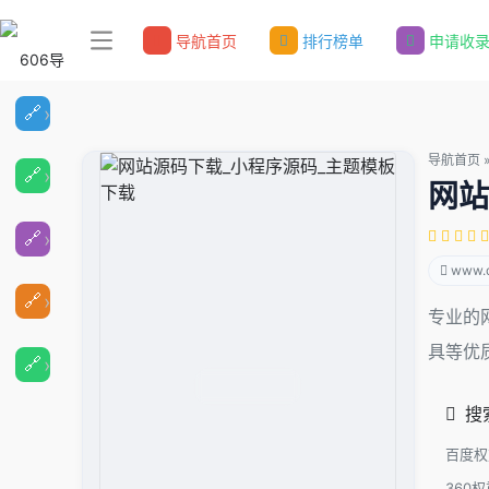
导航首页
排行榜单
申请收
导航首页
网站
www.q
专业的网
具等优
搜
百度权
360权