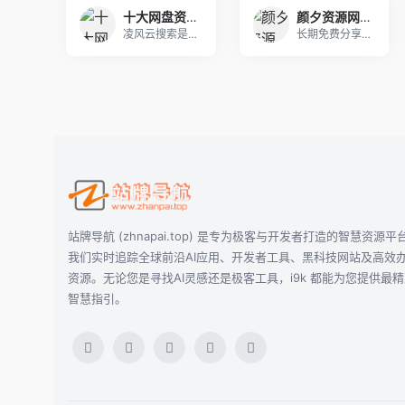
十大网盘资源搜索引擎 - 凌风云
颜夕资源网-免费分享各种实用软件工具，精品源码，网上赚钱技巧，热门项目，COSER网红图片视频等等
凌风云搜索是互联网专业的阿里云盘，百度网盘等十大
长期免费分享各大资源娱乐教程网软件，精品源码，网
站牌导航 (zhnapai.top) 是专为极客与开发者打造的智慧资源平
我们实时追踪全球前沿AI应用、开发者工具、黑科技网站及高效
资源。无论您是寻找AI灵感还是极客工具，i9k 都能为您提供最
智慧指引。