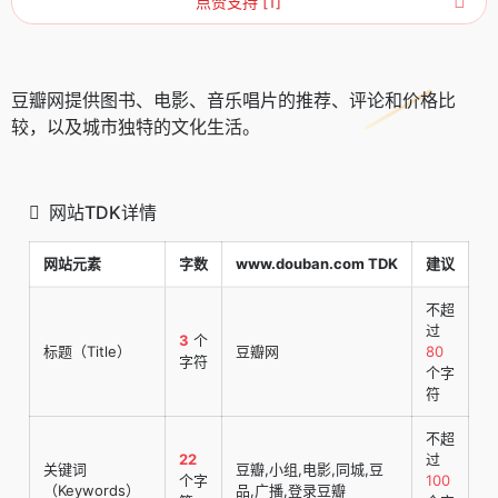
点赞支持 [1]
豆瓣网提供图书、电影、音乐唱片的推荐、评论和价格比
较，以及城市独特的文化生活。
网站TDK详情
网站元素
字数
www.douban.com TDK
建议
不超
过
3
个
标题（Title）
豆瓣网
80
字符
个字
符
不超
22
过
关键词
豆瓣,小组,电影,同城,豆
个字
100
（Keywords）
品,广播,登录豆瓣