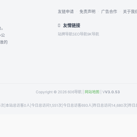
友链申请
·
免责声明
·
广告合作
·
关于我
友情链接
台。
站牌导航
SEO导航
9K导航
办公
精准的
Copyright © 2026 606导航 |
网站地图
| V
V3.0.53
0次
|
本站总访客0人
|
今日总访问1,551次
|
今日总访客693人
|
昨日总访问14,680次
|
昨日总