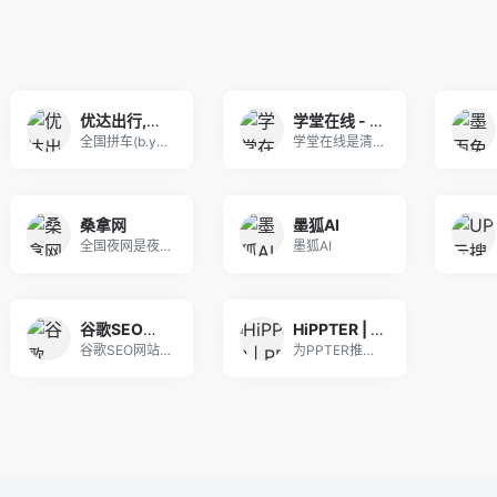
优达出行,优达约车，宛运出行，豫州行，南阳优优网约车，全国车队联运平台 - 全国拼车|顺风车|同城信息|招聘信息|郑州拼车大师|南阳拼车大全
学堂在线 - 精品在线课程学习平台
全国拼车(b.yywyc.cn)电话及价格查询,
学堂在线是清华大学于2013年10月发起建立的慕
桑拿网
墨狐AI
全国夜网是夜生活最具有代表性的男士SPA养生会所
墨狐AI
谷歌SEO导航
HiPPTER | PPT资源导航 | PPT模板图表等设计素材免费下载
谷歌SEO网站导航，分享SEO知识和教程
为PPTER推荐PPT设计相关网站，为你的PPT