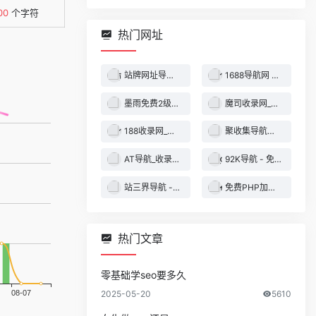
00
个字符
热门网址
站牌网址导航收录网 | 精选网站导航，自动秒收录服务 - 最全网址收录！
1688导航网 - 技术导航 - 名站网址 - 名站导航 - 免费外链 - 免费收录网站
墨雨免费2级域名 - 二级域名分发服务平台
魔司收录网_分类目录网_免费网站目录_网站收录_网址提交_免费收录网站
188收录网_网站收录-友情链接交换-网址收录-自动秒收录
聚收集导航网 - 海量分类资源一站式导航
AT导航_收录网_免费收录网站_自动收录网_秒收录
92K导航 - 免费自动秒收录网址导航
站三界导航 - 网站目录,网址提交,分类目录,网站大全,名站导航之家
免费PHP加密系统 - PHP代码加密平台
热门文章
零基础学seo要多久
2025-05-20
5610