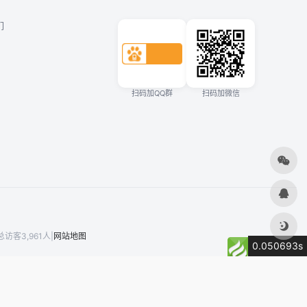
们
扫码加QQ群
扫码加微信
访客3,961人
|
网站地图
0.050693s