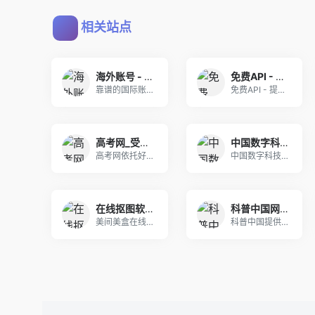
相关站点
海外账号 - 贵在品质-胜在服务-值在安心
免费API - 提供免费接口调用平台
靠谱的国际账号服务站点，覆盖海外社交、短视频、邮
免费API - 提供免费接口调用平台 夏柔 -
高考网_受高中生欢迎的教育信息、学习资源共享平台！
中国数字科技馆
高考网依托好未来教育强大的教学资源，已实现优秀教
中国数字科技馆是中国科协、教育部、中科院共建的一
在线抠图软件_一键去除背景_ps抠图软件-美间美盒
科普中国网_让科技知识在网上和生活中流行
美间美盒在线抠图工具是一款AI智能在线抠图工具,
科普中国提供科学、权威、准确的科普信息内容和相关