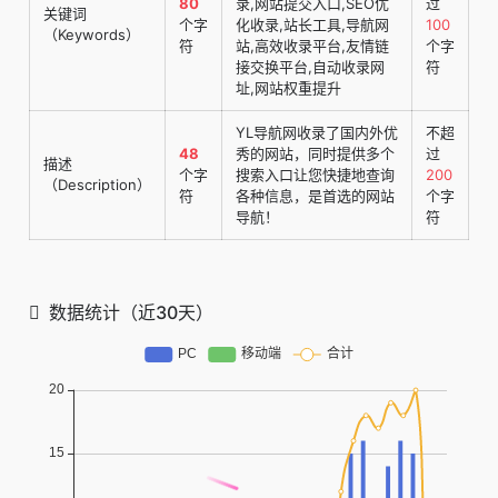
80
录,网站提交入口,SEO优
过
关键词
个字
化收录,站长工具,导航网
100
（Keywords）
符
站,高效收录平台,友情链
个字
接交换平台,自动收录网
符
址,网站权重提升
YL导航网收录了国内外优
不超
48
秀的网站，同时提供多个
过
描述
个字
搜索入口让您快捷地查询
200
（Description）
符
各种信息，是首选的网站
个字
导航！
符
数据统计（近30天）