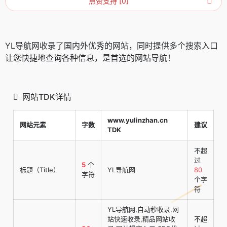
点赞支持 [0]
YL导航网收录了国内外优秀的网站，同时提供多个搜索入口
让您快捷地查询各种信息，是首选的网站导航！
网站TDK详情
www.yulinzhan.cn
网站元素
字数
建议
TDK
不超
过
5
个
标题（Title）
YL导航网
80
字符
个字
符
YL导航网,自动秒收录,网
站快速收录,精品网站收
不超