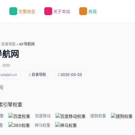
录
文章信息
关于本站
商城
»
目录导航
»
KF导航网
导航网
(0分)
yueqian.cn
目录导航
2025-05-05
网
索引擎权重
重
百度移动
搜狗权重
重
神马权重