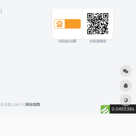
们
扫码加QQ群
扫码加微信
总访客3,961人
|
网站地图
0.045538s