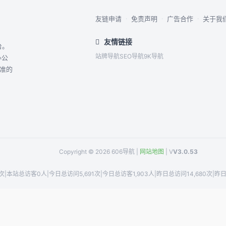
友链申请
·
免责声明
·
广告合作
·
关于我
友情链接
台。
站牌导航
SEO导航
9K导航
办公
精准的
Copyright © 2026 606导航 |
网站地图
| V
V3.0.53
次
|
本站总访客0人
|
今日总访问5,691次
|
今日总访客1,903人
|
昨日总访问14,680次
|
昨日