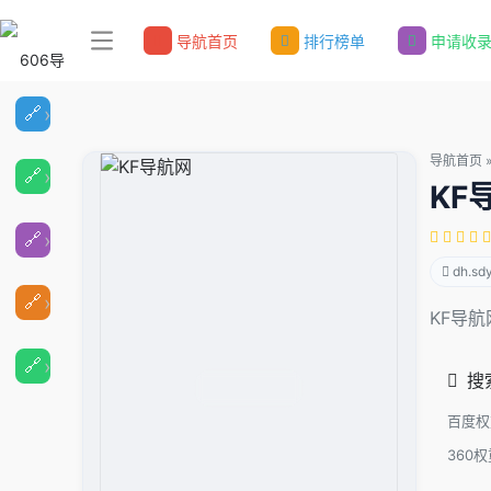
导航首页
排行榜单
申请收
导航首页
KF
dh.sd
KF导航
搜
百度权
360权