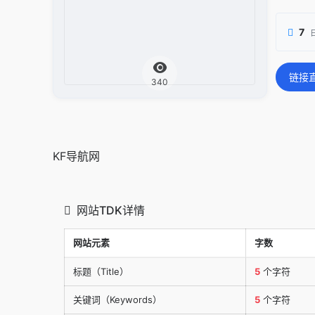
7
链接
340
KF导航网
网站TDK详情
网站元素
字数
标题（Title）
5
个字符
关键词（Keywords）
5
个字符