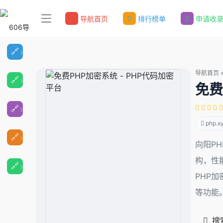
导航首页
排行榜单
申请收
导航首页
免费
php.x
向阳P
构，性
PHP加
等功能。
搜