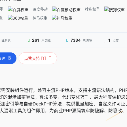
重
百度移动
搜狗权重
重
神马权重
261
7334
1
日浏览
月浏览
总浏览
点赞
直达
点赞支持 [1]
加密无需安装组件运行，兼容主流PHP版本，支持主流语法结构，PH
好的混淆加密算法，算法多变，代码变化万千，最大程度保护您
Cube正版加密引擎与自研DeckPHP算法，提供批量加密、自定义许
P及三大混淆工具免组件即用，为商业PHP源码筑牢防破解、防篡改