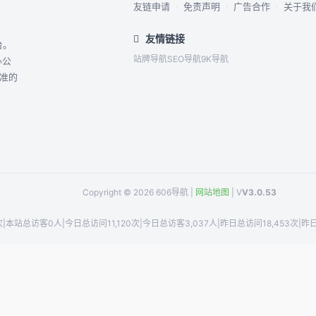
友链申请
·
免责声明
·
广告合作
·
关于我
友情链接
台。
站牌导航
SEO导航
9K导航
办公
精准的
Copyright © 2026 606导航 |
网站地图
| V
V3.0.53
次
|
本站总访客0人
|
今日总访问11,120次
|
今日总访客3,037人
|
昨日总访问18,453次
|
昨日