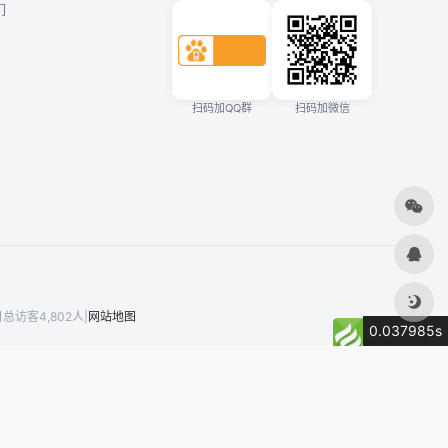
们
扫码加QQ群
扫码加微信
总访客4,802人
|
网站地图
0.037985s