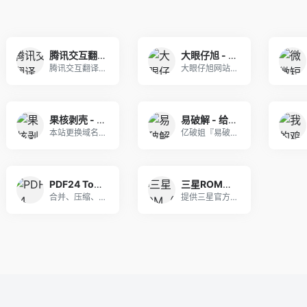
腾讯交互翻译TranSmart
大眼仔旭 - 专注开源软件、视频剪辑、免费商用字体、屏幕录像工具、思维导图等办公资源分享
腾讯交互翻译TranSmart是由腾讯AI La
大眼仔旭网站是个人非盈利性网站，主要以分享日常工
果核剥壳 - 互联网的净土
易破解 - 给你所需要的内容
本站更换域名为https://www.ghxi.
亿破姐『易破解』网站专注无流氓绿色软件分享、游戏
PDF24 Tools: 免费且易于使用的在线PDF工具
三星ROM（刷机包）
合并、压缩、创建、编辑和转换PDF文件的免费在线
提供三星官方刷机包、刷机方法、国行与港版互刷方法