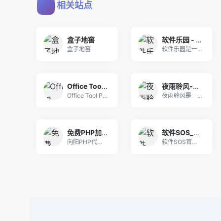
相关站点
盒子地窖
软件乐园 - 让生活更美好！
盒子地窖
软件乐园是一个备受欢迎且独具特色的绿色软件分享博
Office Tool Plus | 一键部署 Office
夜雨聆风-专注于互联网资源分享，乐于分享，好资源不私藏！
Office Tool Plus 是一个用于部署
夜雨聆风是一个不以营利为目的de资源博客,提供各
免费PHP加密系统 - PHP代码加密平台
软件SOS_玩机手册，软件安装管家_软件激活工具下载
向阳PHP代码加密系统(php加密平台)PHP混
软件SOS官方网站,整合软件安装教程：Offic