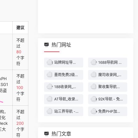
建议
不超
热门网址
过
80
个字
站牌网址导航收录网 | 精选网站导航，自动秒收录服务 - 最全网址收录！
1688导航网 - 技术导航 - 名站网址 - 名站导航 - 免费外链 - 免费收录网站
符
墨雨免费2级域名 - 二级域名分发服务平台
魔司收录网_分类目录网_免费网站目录_网站收录_网址提交_免费收录网站
不超
kPH
过
SG1
188收录网_网站收录-友情链接交换-网址收录-自动秒收录
聚收集导航网 - 海量分类资源一站式导航
100
码防盗
个字
AT导航_收录网_免费收录网站_自动收录网_秒收录
92K导航 - 免费自动秒收录网址导航
符
站三界导航 - 网站目录,网址提交,分类目录,网站大全,名站导航之家
免费PHP加密系统 - PHP代码加密平台
结构，
不超
变化
过
eck
200
三大
个字
热门文章
符