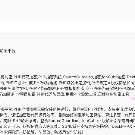
码加密平台
密,PHP代码加密,PHP加密系统,SourceGuardian加密,ionCube加密,Dec
加密,PHP许可证生成,PHP代码混淆,PHP域名绑定加密,PHP自定义版权信息加密,
15加密,PHP免组件加密,PHP字节码加密,PHP虚拟机加密,商业PHP代码保护,PHP源
代码加密,PHP项目加密,PHP代码防篡改,免费PHP混淆工具,正版PHP加密工具,
p加密平台)PHP混淆加密无需安装组件运行，兼容主流PHP版本，支持主流语法
损耗低，保证加密后代码运行效率，目前最好的混淆加密算法，算法多变，代码
-PHP加密系统，整合SourceGuardian、ionCube正版加密引擎与自研D
定义许可证、版权信息嵌入等功能。SG/IC系列支持高等级防护，DeckPHP及
PHP源码筑牢防破解、防篡改、防盗用安全防线！