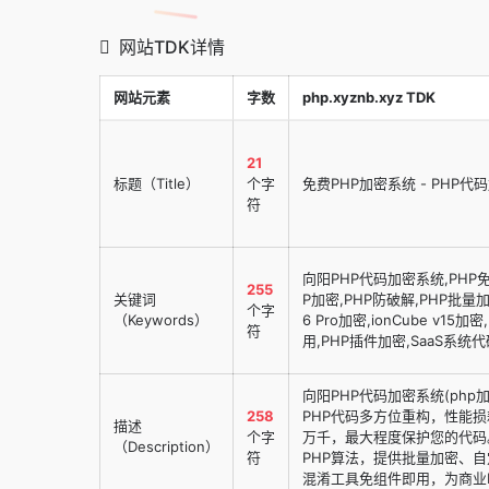
网站TDK详情
网站元素
字数
php.xyznb.xyz TDK
21
标题（Title）
个字
免费PHP加密系统 - PHP代
符
向阳PHP代码加密系统,PHP免费加
255
关键词
P加密,PHP防破解,PHP批量
个字
（Keywords）
6 Pro加密,ionCube v
符
用,PHP插件加密,SaaS系统
向阳PHP代码加密系统(ph
258
PHP代码多方位重构，性能
描述
个字
万千，最大程度保护您的代码。向阳
（Description）
符
PHP算法，提供批量加密、自
混淆工具免组件即用，为商业