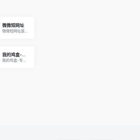
微微短网址
微微短网址是一款好用且免费的长网址缩短平台，支持
我的鸡盒-专注互联网分享的资源目录
我的鸡盒-专注互联网分享的资源目录 首页鸡盒导航