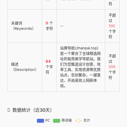
符
不超
过
关键词
0
个
--
100
（Keywords）
字符
个字
符
站牌导航(zhanpai.top)
是一个聚合了全球精选网
不超
址的极简美学导航站。我
84
过
描述
们为您甄选设计创意、效
个字
200
（Description）
率工具、实用资源等优质
符
个字
站点，告别繁杂，一键直
符
达，开启高效上网新体
验。
数据统计（近30天）