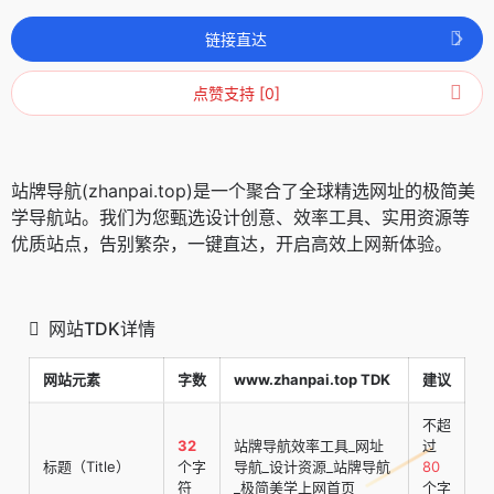
链接直达
点赞支持 [0]
站牌导航(zhanpai.top)是一个聚合了全球精选网址的极简美
学导航站。我们为您甄选设计创意、效率工具、实用资源等
优质站点，告别繁杂，一键直达，开启高效上网新体验。
网站TDK详情
网站元素
字数
www.zhanpai.top TDK
建议
不超
32
站牌导航效率工具_网址
过
标题（Title）
个字
导航_设计资源_站牌导航
80
符
_极简美学上网首页
个字