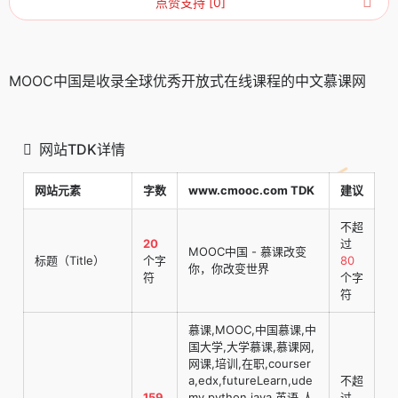
点赞支持 [0]
MOOC中国是收录全球优秀开放式在线课程的中文慕课网
网站TDK详情
网站元素
字数
www.cmooc.com TDK
建议
不超
20
过
MOOC中国 - 慕课改变
标题（Title）
个字
80
你，你改变世界
符
个字
符
慕课,MOOC,中国慕课,中
国大学,大学慕课,慕课网,
网课,培训,在职,courser
a,edx,futureLearn,ude
不超
159
my,python,java,英语,人
过