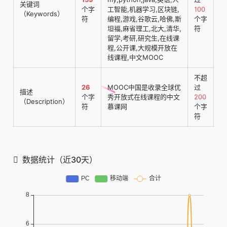
关键词
个字
工智能,机器学习,区块链,
100
（Keywords）
符
编程,游戏,谷歌云,哈佛,斯
个字
坦福,麻省理工,北大,清华,
符
留学,考研,研究生,在线课
程,公开课,大规模开放在
线课程,中文MOOC
不超
26
MOOC中国是收录全球优
过
描述
个字
秀开放式在线课程的中文
200
（Description）
符
慕课网
个字
符
数据统计（近30天）