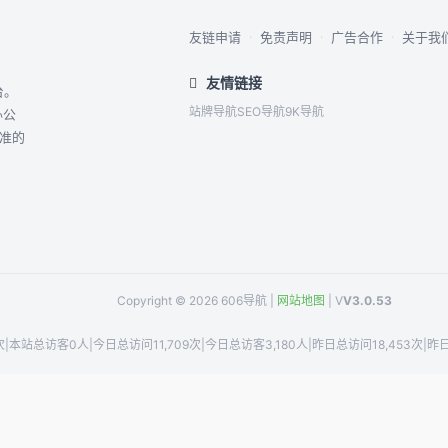
友链申请
·
免责声明
·
广告合作
·
关于我
友情链接
台。
站牌导航
SEO导航
9K导航
办公
精准的
Copyright © 2026 606导航 |
网站地图
| V
V3.0.53
次
|
本站总访客0人
|
今日总访问11,709次
|
今日总访客3,180人
|
昨日总访问18,453次
|
昨日