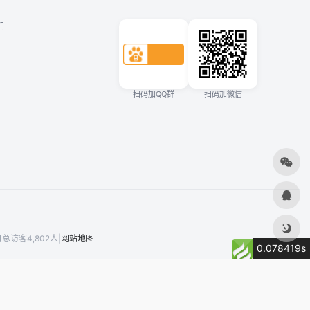
们
扫码加QQ群
扫码加微信
总访客4,802人
|
网站地图
0.078419s