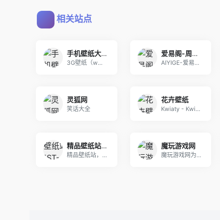
相关站点
手机壁纸大全-高清好看的图片，明星，性感美女图片大全
爱易阁-周易易经算卦算命网
3G壁纸（www.3Gbizhi.com)免费提
AIYIGE-爱易阁,周易易经算卦算命网-AI与
灵狐网
花卉壁纸
笑话大全
Kwiaty - Kwiaty, Kwiatki
精品壁纸站 (CN.BEST-WALLPAPER.NET) | 免费和最好的高品质2K 4K 5K 8K高清桌面壁纸与iPhon 11 Pro XS Max XR X 8 7 6 Plus手机壁纸下载网站
魔玩游戏网
精品壁纸站，提供真正的100%高品质2K 4K
魔玩游戏网为您推荐800+热门好玩的手机游戏、高