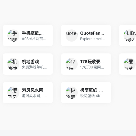
手机壁纸,桌面主题壁纸,电脑桌面壁纸,高清桌面壁纸_精选图片
QuoteFancy
tt98图片网提供最新多种风格壁纸获取、电脑桌面
Explore timeless, inspir
机地游戏
176玩收录网-游戏攻略大全
免费游戏单机资源下载，涵盖游戏本体mod修改器等
176玩收录网，提供最新网络游戏攻略大全，让玩家
港风风水网
极简壁纸_海量电脑桌面壁纸美图_4K超高清_最潮壁纸网站
港风风水网，提供家居风水,办公风水,公司风水,婚
极简壁纸,4K高清电脑桌面壁纸图库,海量4K电脑