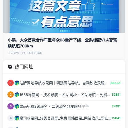
小鹏、大众首款合作车型与众08量产下线：全系标配VLA智驾
续航超700km
2026-03-14
1046
热门网址
站牌网址导航收录网 | 精选网站导航，自动秒收录服务 - 最全网址收录！
1
86535
1688导航网 - 技术导航 - 名站网址 - 名站导航 - 免费外链 - 免费收录网站
2
53811
墨雨免费2级域名 - 二级域名分发服务平台
3
24191
魔司收录网_分类目录网_免费网站目录_网站收录_网址提交_免费收录网站
4
15841