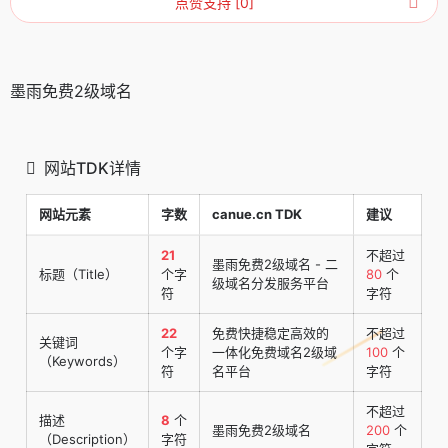
点赞支持 [0]
墨雨免费2级域名
网站TDK详情
网站元素
字数
canue.cn TDK
建议
21
不超过
墨雨免费2级域名 - 二
标题（Title）
个字
80
个
级域名分发服务平台
符
字符
22
免费快捷稳定高效的
不超过
关键词
个字
一体化免费域名2级域
100
个
（Keywords）
符
名平台
字符
不超过
描述
8
个
墨雨免费2级域名
200
个
（Description）
字符